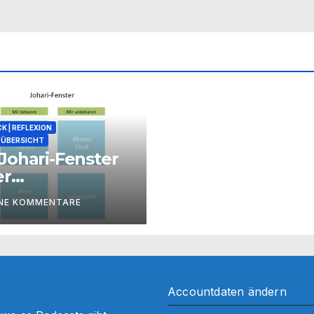
K | REFLEXION
ÜBERSICHT
Johari-Fenster
er
zessbegleitung
INE KOMMENTARE
Accountdaten ändern