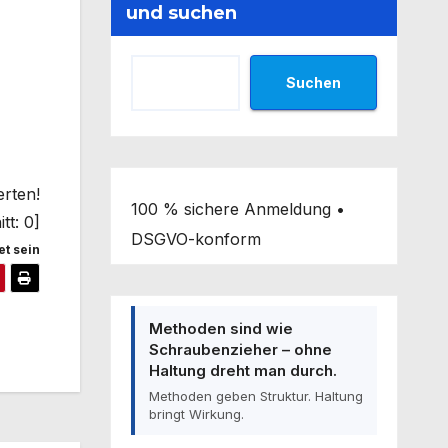
und suchen
Suchen
erten!
100 % sichere Anmeldung •
tt:
0
]
DSGVO-konform
t sein
Methoden sind wie
Schraubenzieher – ohne
Haltung dreht man durch.
Methoden geben Struktur. Haltung
bringt Wirkung.