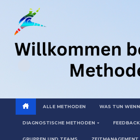
Zum
.
Inhalt
springen
ALLE METHODEN
WAS TUN WENN
DIAGNOSTISCHE METHODEN
FEEDBACK
GRUPPEN UND TEAMS
ZEITMANAGEMENT