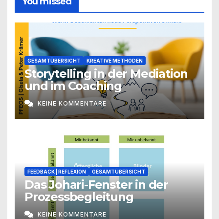
You missed
GESAMTÜBERSICHT
KREATIVE METHODEN
Storytelling in der Mediation
und im Coaching
KEINE KOMMENTARE
FEEDBACK | REFLEXION
GESAMTÜBERSICHT
Das Johari-Fenster in der
Prozessbegleitung
KEINE KOMMENTARE