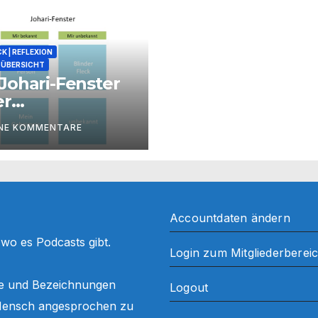
K | REFLEXION
ÜBERSICHT
Johari-Fenster
er
zessbegleitung
INE KOMMENTARE
Accountdaten ändern
, wo es Podcasts gibt.
Login zum Mitgliederberei
ffe und Bezeichnungen
Logout
ls Mensch angesprochen zu