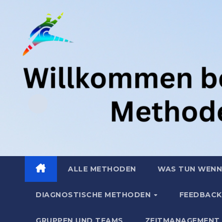
Zum
.
Inhalt
springen
ALLE METHODEN
WAS TUN WENN
DIAGNOSTISCHE METHODEN
FEEDBACK
GRUPPEN UND TEAMS
ZEITMANAGEMENT