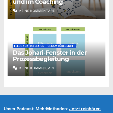
und im Coaching
KEINE KOMMENTARE
FEEDBACK | REFLEXION
GESAMTÜBERSICHT
Das Johari-Fenster in der
Prozessbegleitung
KEINE KOMMENTARE
Unser Podcast: MehrMethoden
:
Jetzt reinhören