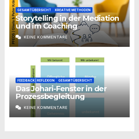
GESAMTÜBERSICHT
KREATIVE METHODEN
Storytelling in der Mediation
und im Coaching
KEINE KOMMENTARE
FEEDBACK | REFLEXION
GESAMTÜBERSICHT
Das Johari-Fenster in der
Prozessbegleitung
KEINE KOMMENTARE