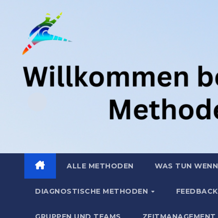
Zum
.
Inhalt
springen
ALLE METHODEN
WAS TUN WENN
DIAGNOSTISCHE METHODEN
FEEDBACK
GRUPPEN UND TEAMS
ZEITMANAGEMENT