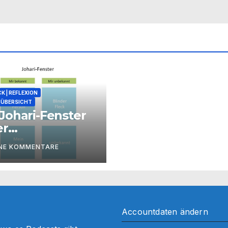
K | REFLEXION
ÜBERSICHT
Johari-Fenster
er
zessbegleitung
INE KOMMENTARE
Accountdaten ändern