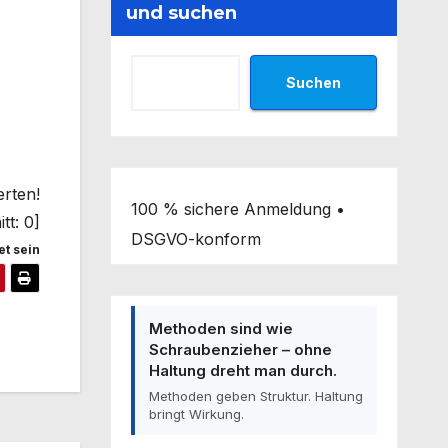
und suchen
Suchen
erten!
100 % sichere Anmeldung •
tt:
0
]
DSGVO-konform
t sein
Methoden sind wie
Schraubenzieher – ohne
Haltung dreht man durch.
Methoden geben Struktur. Haltung
bringt Wirkung.